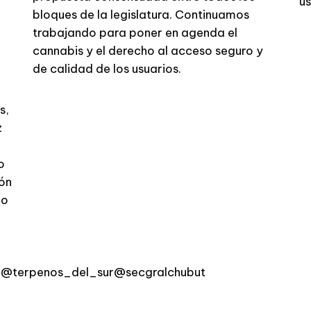
us
bloques de la legislatura. Continuamos
trabajando para poner en agenda el
cannabis y el derecho al acceso seguro y
de calidad de los usuarios.
s,
z
o
ión
co
@terpenos_del_sur@secgralchubut