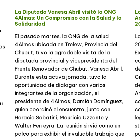
La Diputada Vanesa Abril visitó la ONG
L
4Almas: Un Compromiso con la Salud y la
A
Solidaridad
2
n
El pasado martes, la ONG de la salud
L
4Almas ubicada en Trelew, Provincia del
2
os
Chubut, tuvo la agradable visita de la
E
diputada provincial y vicepresidenta del
ca
Frente Renovador de Chubut, Vanesa Abril.
de
Durante esta activa jornada, tuvo la
Ci
oportunidad de dialogar con varios
de
integrantes de la organización, el
Ar
presidente de 4Almas, Damián Domínguez,
co
su
quien coordinó el encuentro, junto con
ca
Horacio Sabatini, Mauricio Uzzante y
le
Walter Ferreyra. La reunión sirvió como un
st
palco para exhibir el invaluable trabajo que
pu