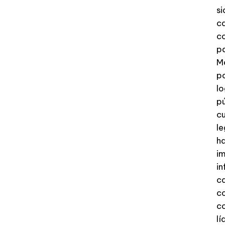
si
ca
co
pa
M
po
lo
pú
cu
le
ha
im
in
ca
c
co
lí