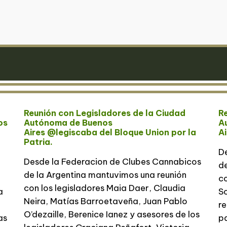
Reunión con Legisladores de la Ciudad
Re
os
Autónoma de Buenos
A
Aires @legiscaba del Bloque Union por la
A
Patria.
D
Desde la Federacion de Clubes Cannabicos
de
de la Argentina mantuvimos una reunión
co
con los legisladores Maia Daer, Claudia
a
So
Neira, Matías Barroetaveña, Juan Pablo
re
O’dezaille, Berenice Ianez y asesores de los
as
pa