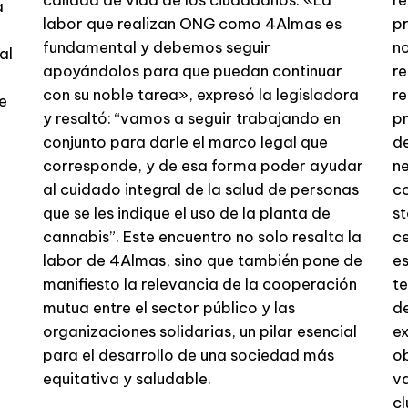
a
labor que realizan ONG como 4Almas es
pr
fundamental y debemos seguir
no
al
apoyándolos para que puedan continuar
r
con su noble tarea», expresó la legisladora
re
e
y resaltó: “vamos a seguir trabajando en
pr
conjunto para darle el marco legal que
de
corresponde, y de esa forma poder ayudar
ne
al cuidado integral de la salud de personas
co
que se les indique el uso de la planta de
st
cannabis”. Este encuentro no solo resalta la
ce
labor de 4Almas, sino que también pone de
es
manifiesto la relevancia de la cooperación
te
mutua entre el sector público y las
de
organizaciones solidarias, un pilar esencial
ex
para el desarrollo de una sociedad más
ob
equitativa y saludable.
va
cl