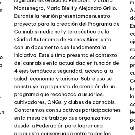
legisladores Graciana Peñafort, Victoria
e
me
Montenegro, Maria Bielli y Alejandro Grillo.
n
Au
Durante la reunión presentamos nuestro
do
proyecto para la creación del Programa de
Es
Cannabis medicinal y terapéutico de la
ca
Ciudad Autonoma de Buenos Aires junto
ej
con un documento que fundamenta la
sa
iniciativa. Este último presenta el contexto
yo
co
del cannabis en la actualidad en función de
a
p
4 ejes temáticos: seguridad, acceso a la
cu
salud, economía y turismo. Sobre eso se
Co
construye la propuesta de creación de un
l
programa que reconozca a usuarios,
s
la
cultivadores, ONGs. y clubes de cannabis.
co
Contaremos con su activas participaciones
un
le
en la mesa de trabajo que organizamos
po
desde la Federación para lograr una
al
propuesta consensuada entre todos los