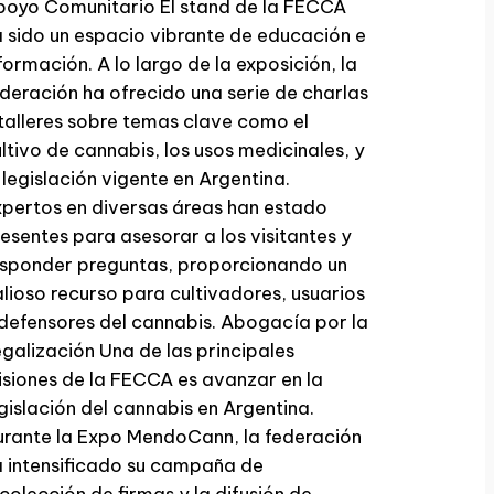
poyo Comunitario El stand de la FECCA
 sido un espacio vibrante de educación e
formación. A lo largo de la exposición, la
deración ha ofrecido una serie de charlas
talleres sobre temas clave como el
ltivo de cannabis, los usos medicinales, y
 legislación vigente en Argentina.
pertos en diversas áreas han estado
esentes para asesorar a los visitantes y
esponder preguntas, proporcionando un
lioso recurso para cultivadores, usuarios
defensores del cannabis. Abogacía por la
galización Una de las principales
siones de la FECCA es avanzar en la
gislación del cannabis en Argentina.
rante la Expo MendoCann, la federación
 intensificado su campaña de
colección de firmas y la difusión de