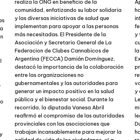
realiza la ONG en beneficio de la
A
comunidad, enfatizando su labor solidaria
ha
y las diversas iniciativas de salud que
in
as
implementan para apoyar a las personas
fe
va
más necesitadas. El Presidente de la
y 
un
Asociación y Secretario General de La
cu
Federacion de Clubes Cannabicos de
la
Argentina (FECCA) Damián Domínguez,
Ex
l
destacó la importancia de la colaboración
pr
entre las organizaciones no
r
gubernamentales y las autoridades para
va
e
generar un impacto positivo en la salud
y 
pública y el bienestar social. Durante la
Le
mo
recorrida, la diputada Vanesa Abril
mi
reafirmó el compromiso de las autoridades
le
provinciales con las asociaciones que
Du
trabajan incansablemente para mejorar la
ha
y
calidad de vida de los ciudadanos. «La
re