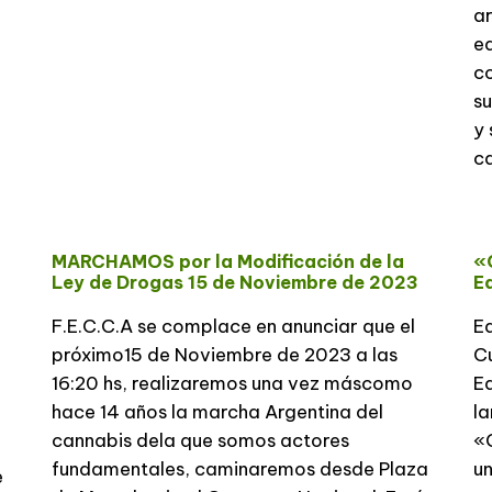
ar
ed
c
su
y 
ca
MARCHAMOS por la Modificación de la
«
Ley de Drogas 15 de Noviembre de 2023
E
F.E.C.C.A se complace en anunciar que el
E
próximo15 de Noviembre de 2023 a las
Cu
16:20 hs, realizaremos una vez máscomo
Ed
hace 14 años la marcha Argentina del
la
l
cannabis dela que somos actores
«
fundamentales, caminaremos desde Plaza
un
e